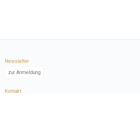
Newsletter
zur Anmeldung
Kontakt
+49 (0) 941 698 005 65
info@time4golf.de
Adresse
Amberger Str. 68