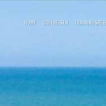
HOME
GOLFREISEN
TRAININGSREI