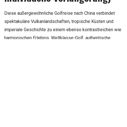
Diese außergewöhnliche Golfreise nach China verbindet
spektakuläre Vulkanlandschaften, tropische Küsten und
imperiale Geschichte zu einem ebenso kontrastreichen wie
harmonischen Erlebnis. Weltklasse-Golf, authentische
Kultur und erstklassige Gastfreundschaft gehen hier eine
einzigartige Verbindung ein.
Der Auftakt findet auf der Insel Hainan im legendären
Mission Hills Haikou statt – einem Ort, an dem kühne
Golfarchitektur, natürliche Lavaformationen, Wellness und
Service auf höchstem Niveau zusammentreffen.
Anschließend führt die Reise weiter zur Shenzhou
Peninsula, einem der stillen Höhepunkte dieser Reise:
endlose Strände, sanfte Dünen, Meeresbrisen und zwei
spektakuläre Küstenplätze schaffen einen ruhigen, beinahe