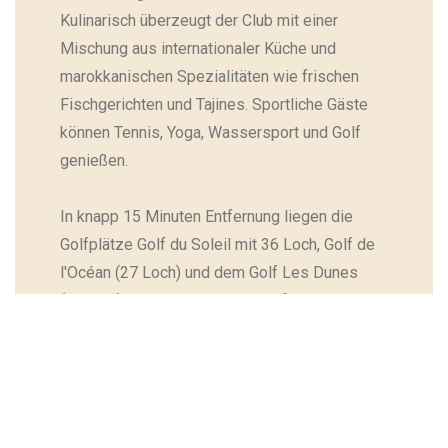
Kulinarisch überzeugt der Club mit einer
Mischung aus internationaler Küche und
marokkanischen Spezialitäten wie frischen
Fischgerichten und Tajines. Sportliche Gäste
können Tennis, Yoga, Wassersport und Golf
genießen.
In knapp 15 Minuten Entfernung liegen die
Golfplätze Golf du Soleil mit 36 Loch, Golf de
l'Océan (27 Loch) und dem Golf Les Dunes
(27Loch). Knapp 40 Minuten entfernt liegt der
wunderschöne Golfplatz Tazegzout, ein
Highlight in der Region.
Sehenswürdigkeiten wie die Kasbah von
Agadir oder das Paradise Valley laden zu
Ausflügen ein. Der Robinson Club Agadir bietet