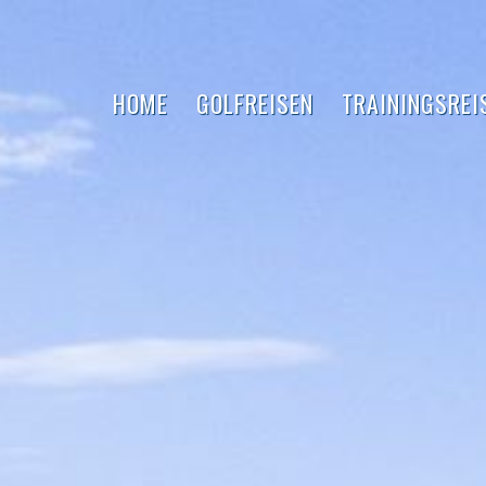
HOME
GOLFREISEN
TRAININGSREI