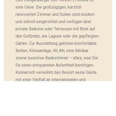
eine Oase. Die großzügigen, kürzlich
renovierten Zimmer und Suiten sind modern
und stilvoll eingerichtet und verfügen über
private Balkone oder Terrassen mit Blick auf
den Golfplatz, die Lagune oder die gepflegten
Gärten. Zur Ausstattung gehören komfortable
Betten, Klimaanlage, WLAN, eine Minibar
sowie luxuriöse Badezimmer – alles, was Sie
für einen entspannten Aufenthalt benötigen.
Kulinarisch verwöhnt das Resort seine Gäste
mit einer Vielfalt an internationalen und
orientalischen Spezialitäten. Ob beim
reichhaltigen Frühstücksbuffet, einem leichten
Snack an der Poolbar oder einem eleganten
Abendessen im hoteleigenen Restaurant – hier
kommen Genießer voll auf ihre Kosten. Die