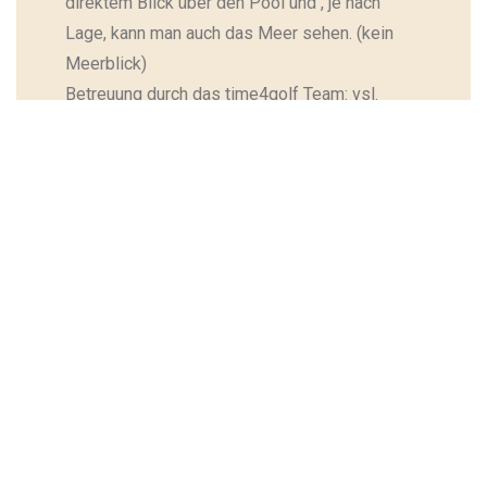
direktem Blick über den Pool und , je nach
Lage, kann man auch das Meer sehen. (kein
Meerblick)
Betreuung durch das time4golf Team: vsl.
Stefan Lieb
MANDELBLÜTE MALLORCA